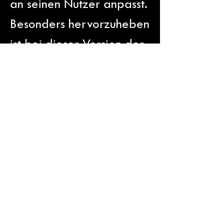
an seinen Nutzer anpasst.
Besonders hervorzuheben
ist bei dieser Version der
Zweispielermodus und
das dynamische
Sounddesign.
RobotHeartLab@gmail.com
©2026
RobotHeart Lab - Maximilian Knape